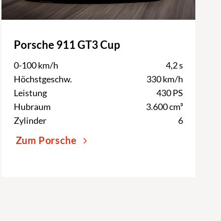
Porsche 911 GT3 Cup
0-100 km/h
4,2 s
Höchstgeschw.
330 km/h
Leistung
430 PS
Hubraum
3.600 cm³
Zylinder
6
Zum Porsche