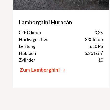
Lamborghini Huracán
0-100 km/h
3,2 s
Höchstgeschw.
330 km/h
Leistung
610 PS
Hubraum
5.261 cm³
Zylinder
10
Zum Lamborghini