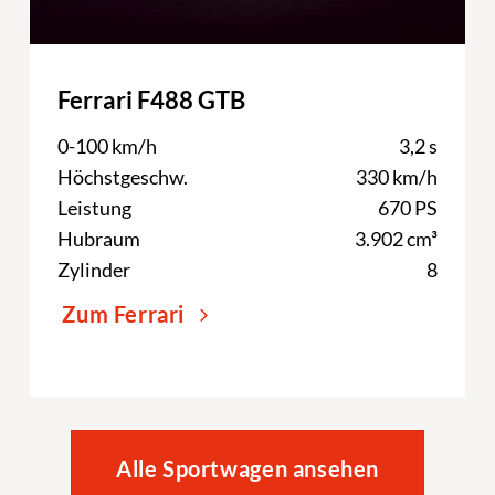
Ferrari F488 GTB
0-100 km/h
3,2 s
Höchstgeschw.
330 km/h
Leistung
670 PS
Hubraum
3.902 cm³
Zylinder
8
Zum Ferrari
Alle Sportwagen ansehen