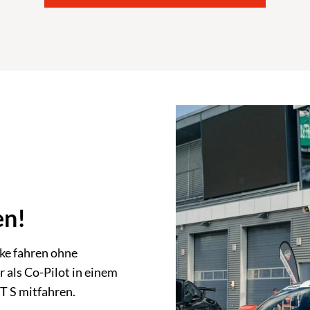
en!
ke fahren ohne
 als Co-Pilot in einem
 S mitfahren.