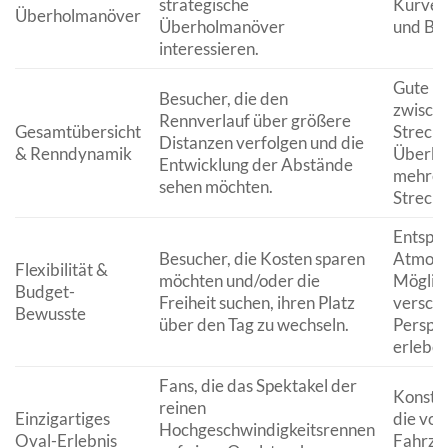
strategische
Kurven
Überholmanöver
Überholmanöver
und Br
interessieren.
Gute B
Besucher, die den
zwisch
Rennverlauf über größere
Gesamtübersicht
Streck
Distanzen verfolgen und die
& Renndynamik
Überbl
Entwicklung der Abstände
mehrer
sehen möchten.
Strecke
Entspa
Besucher, die Kosten sparen
Atmosp
Flexibilität &
möchten und/oder die
Möglich
Budget-
Freiheit suchen, ihren Platz
versch
Bewusste
über den Tag zu wechseln.
Perspek
erleben
Fans, die das Spektakel der
Konstan
reinen
Einzigartiges
die vo
Hochgeschwindigkeitsrennen
Oval-Erlebnis
Fahrze