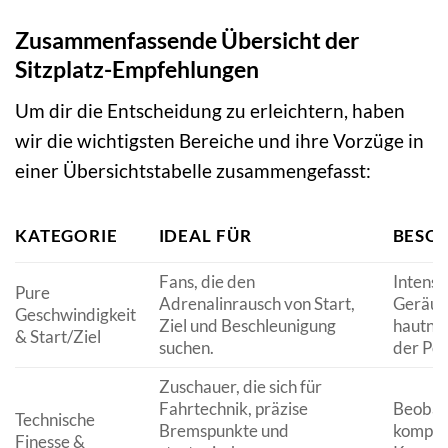
Zusammenfassende Übersicht der
Sitzplatz-Empfehlungen
Um dir die Entscheidung zu erleichtern, haben
wir die wichtigsten Bereiche und ihre Vorzüge in
einer Übersichtstabelle zusammengefasst:
KATEGORIE
IDEAL FÜR
BESO
Fans, die den
Intensi
Pure
Adrenalinrausch von Start,
Geräusc
Geschwindigkeit
Ziel und Beschleunigung
hautna
& Start/Ziel
suchen.
der Po
Zuschauer, die sich für
Fahrtechnik, präzise
Beobac
Technische
Bremspunkte und
komple
Finesse &