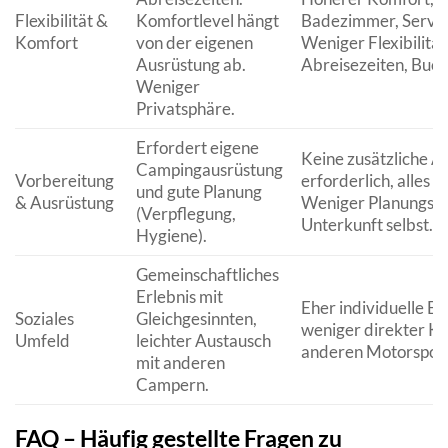
Flexibilität &
Komfortlevel hängt
Badezimmer, Servic
Komfort
von der eigenen
Weniger Flexibilität
Ausrüstung ab.
Abreisezeiten, Buch
Weniger
Privatsphäre.
Erfordert eigene
Keine zusätzliche A
Campingausrüstung
Vorbereitung
erforderlich, alles 
und gute Planung
& Ausrüstung
Weniger Planungsau
(Verpflegung,
Unterkunft selbst.
Hygiene).
Gemeinschaftliches
Erlebnis mit
Eher individuelle Er
Soziales
Gleichgesinnten,
weniger direkter Ko
Umfeld
leichter Austausch
anderen Motorsport
mit anderen
Campern.
FAQ – Häufig gestellte Fragen zu