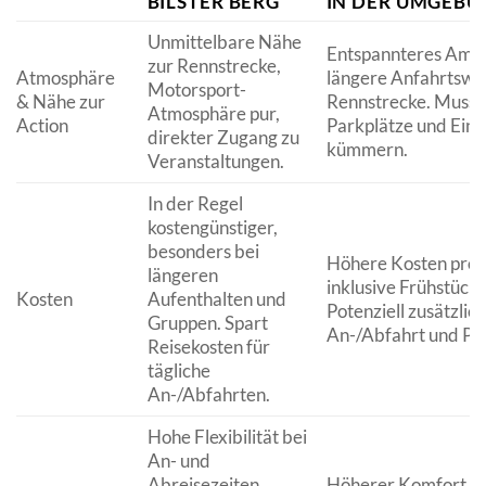
BILSTER BERG
IN DER UMGEBU
Unmittelbare Nähe
Entspannteres Ambi
zur Rennstrecke,
Atmosphäre
längere Anfahrtswe
Motorsport-
& Nähe zur
Rennstrecke. Muss 
Atmosphäre pur,
Action
Parkplätze und Ein-
direkter Zugang zu
kümmern.
Veranstaltungen.
In der Regel
kostengünstiger,
besonders bei
Höhere Kosten pro N
längeren
inklusive Frühstück 
Kosten
Aufenthalten und
Potenziell zusätzlic
Gruppen. Spart
An-/Abfahrt und Pa
Reisekosten für
tägliche
An-/Abfahrten.
Hohe Flexibilität bei
An- und
Abreisezeiten.
Höherer Komfort, e