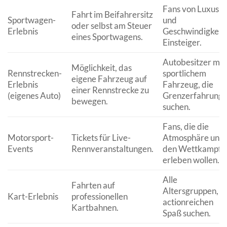
Fans von Luxus
Fahrt im Beifahrersitz
Sportwagen-
und
oder selbst am Steuer
Erlebnis
Geschwindigkeit,
eines Sportwagens.
Einsteiger.
Autobesitzer mit
Möglichkeit, das
Rennstrecken-
sportlichem
eigene Fahrzeug auf
Erlebnis
Fahrzeug, die
einer Rennstrecke zu
(eigenes Auto)
Grenzerfahrung
bewegen.
suchen.
Fans, die die
Motorsport-
Tickets für Live-
Atmosphäre und
Events
Rennveranstaltungen.
den Wettkampf
erleben wollen.
Alle
Fahrten auf
Altersgruppen, d
Kart-Erlebnis
professionellen
actionreichen
Kartbahnen.
Spaß suchen.