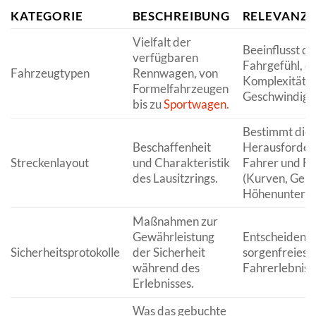
KATEGORIE
BESCHREIBUNG
RELEVANZ 
Vielfalt der
Beeinflusst da
verfügbaren
Fahrgefühl, di
Fahrzeugtypen
Rennwagen, von
Komplexität u
Formelfahrzeugen
Geschwindigke
bis zu
Sportwagen
.
Bestimmt die
Beschaffenheit
Herausforder
Streckenlayout
und Charakteristik
Fahrer und F
des Lausitzrings.
(Kurven, Gera
Höhenuntersc
Maßnahmen zur
Gewährleistung
Entscheidend 
Sicherheitsprotokolle
der Sicherheit
sorgenfreies u
während des
Fahrerlebnis.
Erlebnisses.
Was das gebuchte