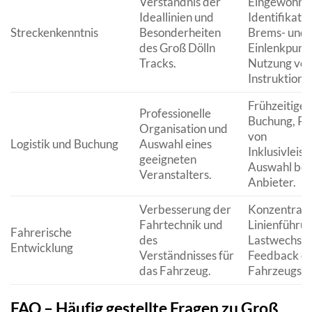
Verständnis der
Eingewöhnu
Ideallinien und
Identifikati
Streckenkenntnis
Besonderheiten
Brems- und
des Groß Dölln
Einlenkpunk
Tracks.
Nutzung vo
Instruktione
Frühzeitige
Professionelle
Buchung, Pr
Organisation und
von
Logistik und Buchung
Auswahl eines
Inklusivleist
geeigneten
Auswahl be
Veranstalters.
Anbieter.
Verbesserung der
Konzentrati
Fahrtechnik und
Linienführun
Fahrerische
des
Lastwechsel
Entwicklung
Verständnisses für
Feedback d
das Fahrzeug.
Fahrzeugs.
FAQ – Häufig gestellte Fragen zu Groß