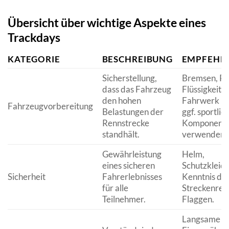
Übersicht über wichtige Aspekte eines
Trackdays
KATEGORIE
BESCHREIBUNG
EMPFEHL
Sicherstellung,
Bremsen, Re
dass das Fahrzeug
Flüssigkeite
den hohen
Fahrwerk pr
Fahrzeugvorbereitung
Belastungen der
ggf. sportlic
Rennstrecke
Komponent
standhält.
verwenden.
Gewährleistung
Helm,
eines sicheren
Schutzkleid
Sicherheit
Fahrerlebnisses
Kenntnis de
für alle
Streckenreg
Teilnehmer.
Flaggen.
Langsame