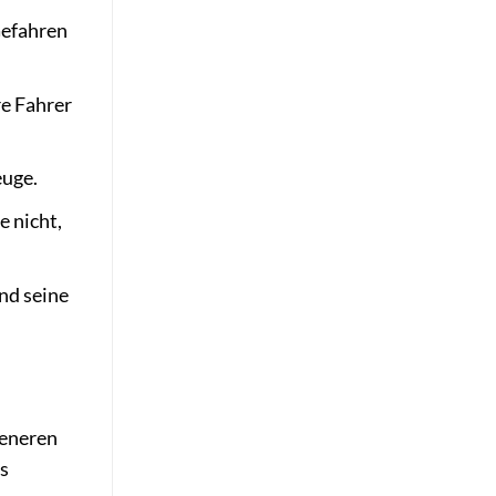
Gefahren
re Fahrer
euge.
e nicht,
nd seine
teneren
as