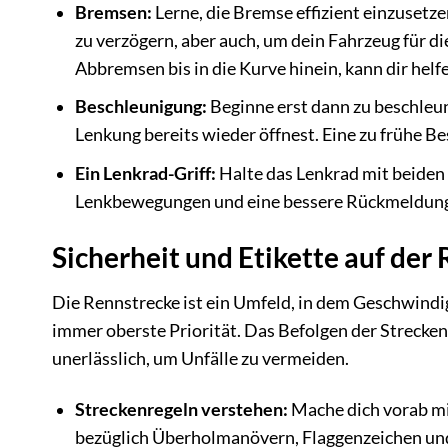
Bremsen:
Lerne, die Bremse effizient einzusetz
zu verzögern, aber auch, um dein Fahrzeug für di
Abbremsen bis in die Kurve hinein, kann dir helfe
Beschleunigung:
Beginne erst dann zu beschleun
Lenkung bereits wieder öffnest. Eine zu frühe B
Ein Lenkrad-Griff:
Halte das Lenkrad mit beiden 
Lenkbewegungen und eine bessere Rückmeldung
Sicherheit und Etikette auf der
Die Rennstrecke ist ein Umfeld, in dem Geschwindig
immer oberste Priorität. Das Befolgen der Strecke
unerlässlich, um Unfälle zu vermeiden.
Streckenregeln verstehen:
Mache dich vorab mi
bezüglich Überholmanövern, Flaggenzeichen und