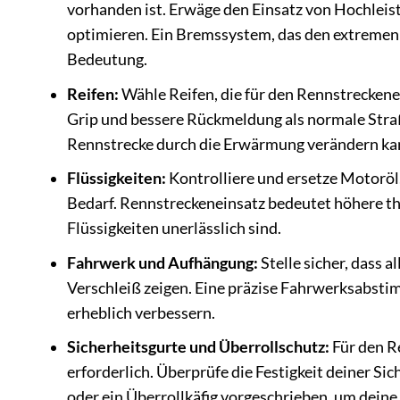
vorhanden ist. Erwäge den Einsatz von Hochleis
optimieren. Ein Bremssystem, das den extremen 
Bedeutung.
Reifen:
Wähle Reifen, die für den Rennstreckene
Grip und bessere Rückmeldung als normale Straße
Rennstrecke durch die Erwärmung verändern kann
Flüssigkeiten:
Kontrolliere und ersetze Motoröl,
Bedarf. Rennstreckeneinsatz bedeutet höhere t
Flüssigkeiten unerlässlich sind.
Fahrwerk und Aufhängung:
Stelle sicher, dass 
Verschleiß zeigen. Eine präzise Fahrwerksabsti
erheblich verbessern.
Sicherheitsgurte und Überrollschutz:
Für den R
erforderlich. Überprüfe die Festigkeit deiner Si
oder ein Überrollkäfig vorgeschrieben, um deine