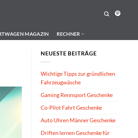
RTWAGEN MAGAZIN
RECHNER
NEUESTE BEITRÄGE
Wichtige Tipps zur gründlichen
Fahrzeugwäsche
Gaming Rennsport Geschenke
Co-Pilot Fahrt Geschenke
Auto Uhren Männer Geschenke
Driften lernen Geschenke für