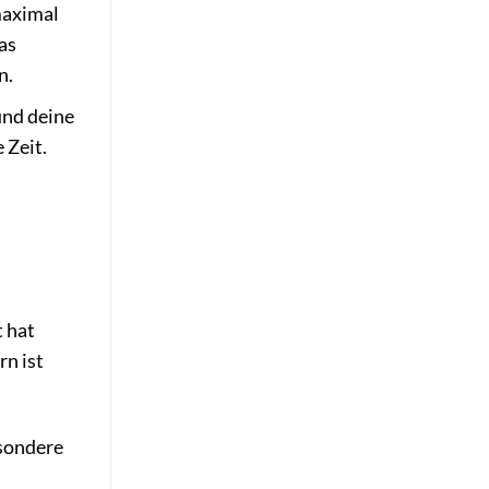
maximal
as
n.
und deine
 Zeit.
t hat
rn ist
esondere