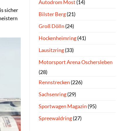
Autodrom Most
(14)
s sicher
Bilster Berg
(21)
 meistern
Groß Dölln
(24)
Hockenheimring
(41)
Lausitzring
(33)
Motorsport Arena Oschersleben
(28)
Rennstrecken
(226)
Sachsenring
(29)
Sportwagen Magazin
(95)
Spreewaldring
(27)