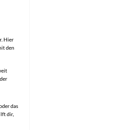
. Hier
mit den
weit
 der
oder das
ft dir,