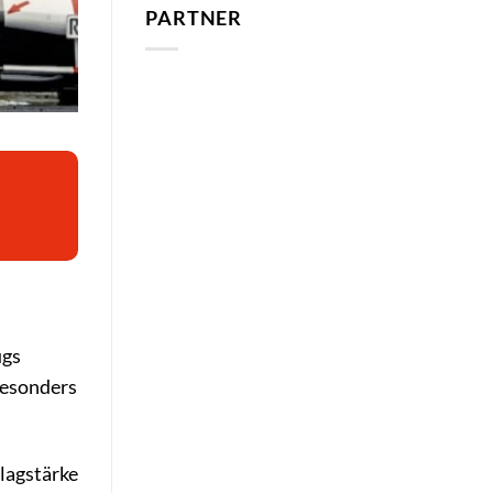
PARTNER
ugs
besonders
lagstärke