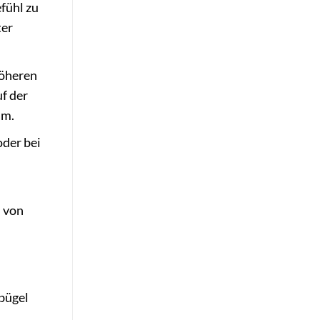
fühl zu
ter
höheren
f der
am.
oder bei
n von
lbügel