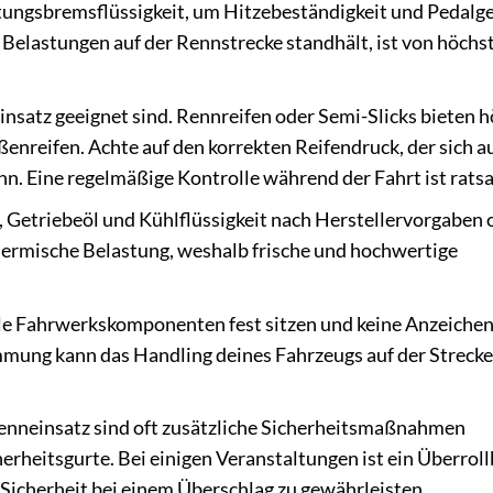
tungsbremsflüssigkeit, um Hitzebeständigkeit und Pedalge
Belastungen auf der Rennstrecke standhält, ist von höchs
insatz geeignet sind. Rennreifen oder Semi-Slicks bieten 
nreifen. Achte auf den korrekten Reifendruck, der sich au
. Eine regelmäßige Kontrolle während der Fahrt ist rats
 Getriebeöl und Kühlflüssigkeit nach Herstellervorgaben 
hermische Belastung, weshalb frische und hochwertige
alle Fahrwerkskomponenten fest sitzen und keine Anzeiche
mmung kann das Handling deines Fahrzeugs auf der Strecke
enneinsatz sind oft zusätzliche Sicherheitsmaßnahmen
cherheitsgurte. Bei einigen Veranstaltungen ist ein Überrol
 Sicherheit bei einem Überschlag zu gewährleisten.